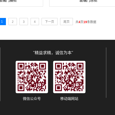
玻璃门展柜
玻璃门冰柜
1
2
3
4
下一页
尾页
共
4
页
19
条数据
"精益求精，诚信为本"
微信公众号
移动端网站