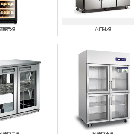
酒展示柜
六门冰柜