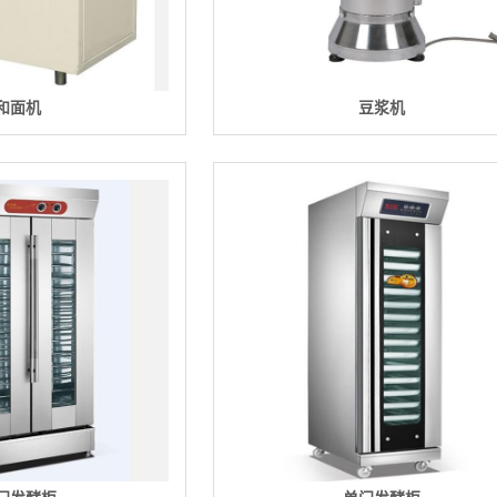
和面机
豆浆机