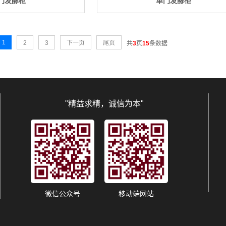
门发酵柜
单门发酵柜
1
2
3
下一页
尾页
共
3
页
15
条数据
"精益求精，诚信为本"
微信公众号
移动端网站