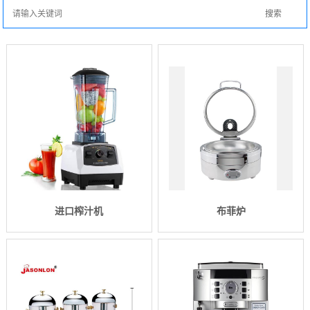
进口榨汁机
布菲炉