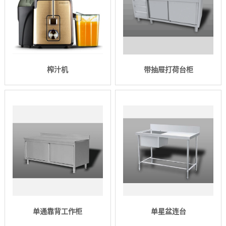
榨汁机
带抽屉打荷台柜
单通靠背工作柜
单星盆连台