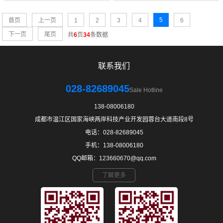
5
首页
上一页
1
2
3
4
6
下一页
尾页
共
6
页
34
条数据
联系我们
028-82689045
Sale Hotline
138-08006180
成都市温江区国家海峡两岸科技产业开发园蓉台大道南段8号
电话：028-82689045
手机：138-08006180
QQ邮箱：123660670@qq.com
了解更多