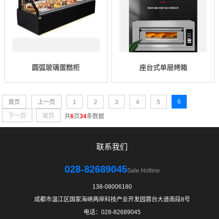
圆弧玻璃蛋糕柜
座台式单层烤箱
6
首页
上一页
1
2
3
4
5
下一页
尾页
共
6
页
34
条数据
联系我们
028-82689045
Sale Hotline
138-08006180
成都市温江区国家海峡两岸科技产业开发园蓉台大道南段8号
电话：028-82689045